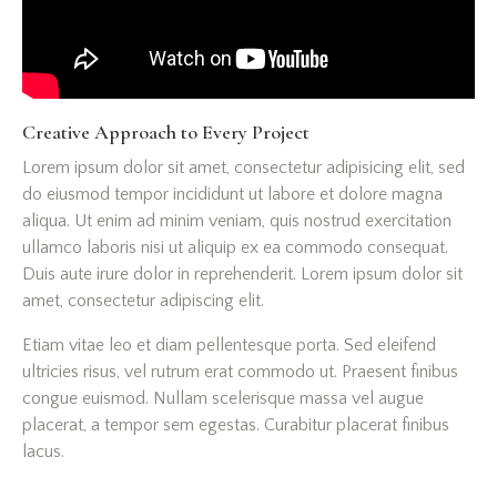
Creative Approach to Every Project
Lorem ipsum dolor sit amet, consectetur adipisicing elit, sed
do eiusmod tempor incididunt ut labore et dolore magna
aliqua. Ut enim ad minim veniam, quis nostrud exercitation
ullamco laboris nisi ut aliquip ex ea commodo consequat.
Duis aute irure dolor in reprehenderit. Lorem ipsum dolor sit
amet, consectetur adipiscing elit.
Etiam vitae leo et diam pellentesque porta. Sed eleifend
ultricies risus, vel rutrum erat commodo ut. Praesent finibus
congue euismod. Nullam scelerisque massa vel augue
placerat, a tempor sem egestas. Curabitur placerat finibus
lacus.