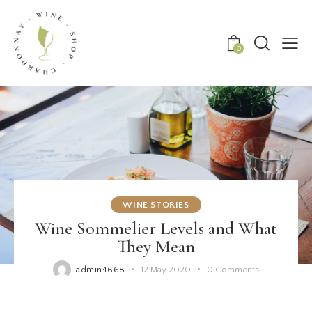
0
WINE STORIES
Wine Sommelier Levels and What
They Mean
admin4668
12 May 2020
0
Comments