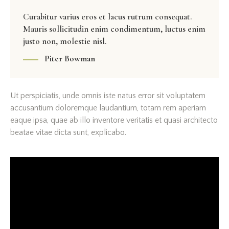
Curabitur varius eros et lacus rutrum consequat.
Mauris sollicitudin enim condimentum, luctus enim
justo non, molestie nisl.
Piter Bowman
Ut perspiciatis, unde omnis iste natus error sit voluptatem
accusantium doloremque laudantium, totam rem aperiam
eaque ipsa, quae ab illo inventore veritatis et quasi architecto
beatae vitae dicta sunt, explicabo.