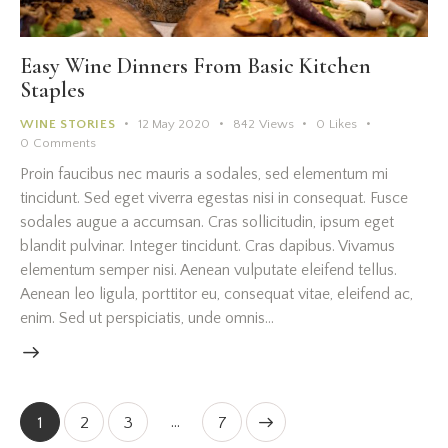
Easy Wine Dinners From Basic Kitchen
Staples
WINE STORIES
12 May 2020
842
Views
0
Likes
0
Comments
Proin faucibus nec mauris a sodales, sed elementum mi
tincidunt. Sed eget viverra egestas nisi in consequat. Fusce
sodales augue a accumsan. Cras sollicitudin, ipsum eget
blandit pulvinar. Integer tincidunt. Cras dapibus. Vivamus
elementum semper nisi. Aenean vulputate eleifend tellus.
Aenean leo ligula, porttitor eu, consequat vitae, eleifend ac,
enim. Sed ut perspiciatis, unde omnis…
…
1
2
3
>
7