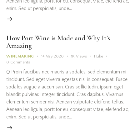
Aenean leo ligula, porttitor eu, consequat vitae, eleifend ac,
enim. Sed ut perspiciatis, unde…
How Port Wine is Made and Why It’s
Amazing
WINEMAKING
14 May 2020
1K
Views
1
Like
0
Comments
Q Proin faucibus nec mauris a sodales, sed elementum mi
tincidunt. Sed eget viverra egestas nisi in consequat. Fusce
sodales augue a accumsan. Cras sollicitudin, ipsum eget
blandit pulvinar. Integer tincidunt. Cras dapibus. Vivamus
elementum semper nisi. Aenean vulputate eleifend tellus.
Aenean leo ligula, porttitor eu, consequat vitae, eleifend ac,
enim. Sed ut perspiciatis, unde…