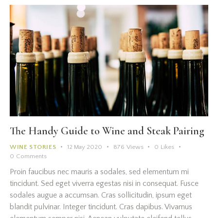
The Handy Guide to Wine and Steak Pairing
WINE STORIES
12 May 2020
876
Views
0
Likes
0
Comments
Proin faucibus nec mauris a sodales, sed elementum mi
tincidunt. Sed eget viverra egestas nisi in consequat. Fusce
sodales augue a accumsan. Cras sollicitudin, ipsum eget
blandit pulvinar. Integer tincidunt. Cras dapibus. Vivamus