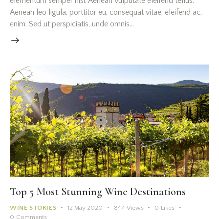
elementum semper nisi. Aenean vulputate eleifend tellus.
Aenean leo ligula, porttitor eu, consequat vitae, eleifend ac,
enim. Sed ut perspiciatis, unde omnis…
Top 5 Most Stunning Wine Destinations
WINE STORIES
12 May 2020
847
Views
0
Likes
0
Comments