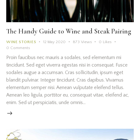
The Handy Guide to Wine and Steak Pairing
WINE STORIES
12 May 2020
873
Views
0
Likes
0
Comments
Proin faucibus nec mauris a sodales, sed elementum mi
tincidunt. Sed eget viverra egestas nisi in consequat. Fusce
sodales augue a accumsan. Cras sollicitudin, ipsum eget
blandit pulvinar. Integer tincidunt. Cras dapibus. Vivamus
elementum semper nisi. Aenean vulputate eleifend tellus.
Aenean leo ligula, porttitor eu, consequat vitae, eleifend ac,
enim. Sed ut perspiciatis, unde omnis…