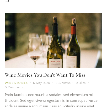
Wine Movies You Don’t Want To Miss
WINE STORIES
12 May 2020
865
Views
0
Likes
0
Comments
Proin faucibus nec mauris a sodales, sed elementum mi
tincidunt. Sed eget viverra egestas nisi in consequat. Fusce
sodales augue a accumsan. Cras sollicitudin, ipsum eget