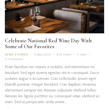
Celebrate National Red Wine Day With
Some of Our Favorites
WINE STORIES
12 May 2020
834
Views
0
Likes
0
Comments
Proin faucibus nec mauris a sodales, sed elementum mi
tincidunt. Sed eget viverra egestas nisi in consequat. Fusce
sodales augue a accumsan. Cras sollicitudin, ipsum eget
blandit pulvinar. Integer tincidunt. Cras dapibus. Vivamus
elementum semper nisi. Aenean vulputate eleifend tellus.
Aenean leo ligula, porttitor eu, consequat vitae, eleifend ac,
enim. Sed ut perspiciatis, unde omnis…