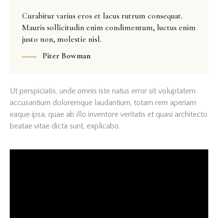
Curabitur varius eros et lacus rutrum consequat.
Mauris sollicitudin enim condimentum, luctus enim
justo non, molestie nisl.
Piter Bowman
Ut perspiciatis, unde omnis iste natus error sit voluptatem
accusantium doloremque laudantium, totam rem aperiam
eaque ipsa, quae ab illo inventore veritatis et quasi architecto
beatae vitae dicta sunt, explicabo.