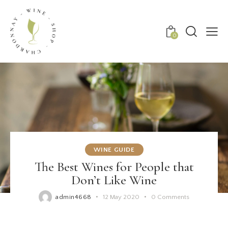
0
WINE GUIDE
The Best Wines for People that
Don’t Like Wine
admin4668
12 May 2020
0
Comments