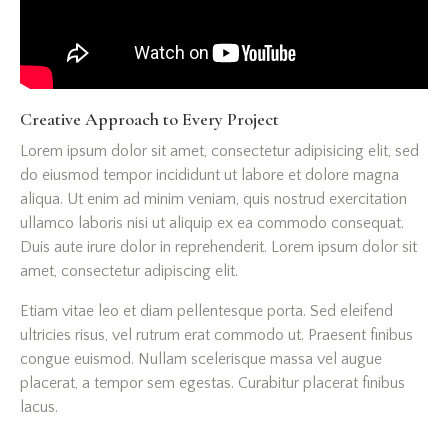
Creative Approach to Every Project
Lorem ipsum dolor sit amet, consectetur adipisicing elit, sed
do eiusmod tempor incididunt ut labore et dolore magna
aliqua. Ut enim ad minim veniam, quis nostrud exercitation
ullamco laboris nisi ut aliquip ex ea commodo consequat.
Duis aute irure dolor in reprehenderit. Lorem ipsum dolor sit
amet, consectetur adipiscing elit.
Etiam vitae leo et diam pellentesque porta. Sed eleifend
ultricies risus, vel rutrum erat commodo ut. Praesent finibus
congue euismod. Nullam scelerisque massa vel augue
placerat, a tempor sem egestas. Curabitur placerat finibus
lacus.