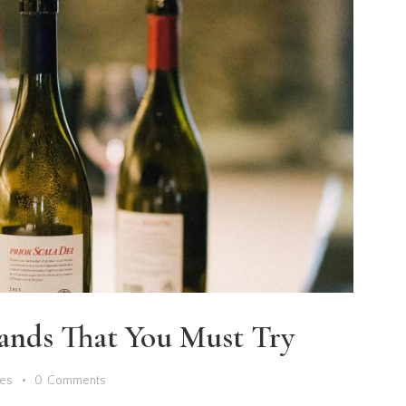
ands That You Must Try
kes
0
Comments