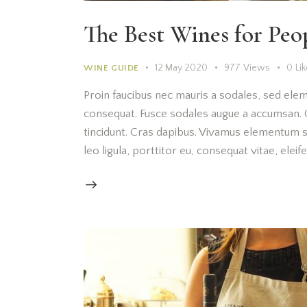
The Best Wines for Peo
12 May 2020
977
Views
0
Li
WINE GUIDE
Proin faucibus nec mauris a sodales, sed elem
consequat. Fusce sodales augue a accumsan. Cr
tincidunt. Cras dapibus. Vivamus elementum s
leo ligula, porttitor eu, consequat vitae, elei