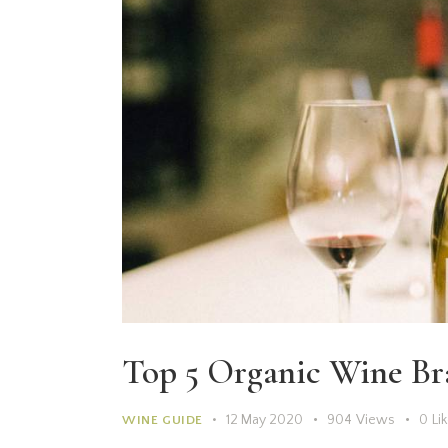
Top 5 Organic Wine Br
12 May 2020
904
Views
0
Li
WINE GUIDE