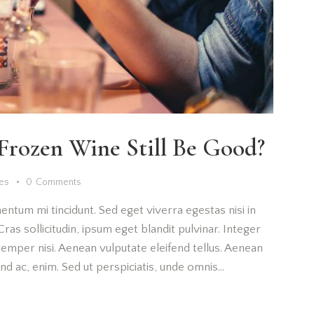
Frozen Wine Still Be Good?
kes
0
Comments
entum mi tincidunt. Sed eget viverra egestas nisi in
as sollicitudin, ipsum eget blandit pulvinar. Integer
emper nisi. Aenean vulputate eleifend tellus. Aenean
fend ac, enim. Sed ut perspiciatis, unde omnis…