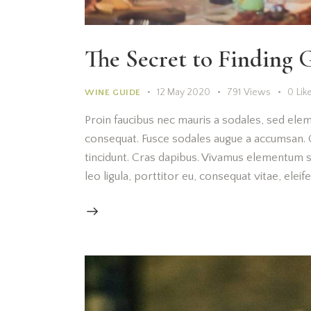
The Secret to Finding 
12 May 2020
791
Views
0
Lik
WINE GUIDE
Proin faucibus nec mauris a sodales, sed elem
consequat. Fusce sodales augue a accumsan. Cr
tincidunt. Cras dapibus. Vivamus elementum s
leo ligula, porttitor eu, consequat vitae, elei