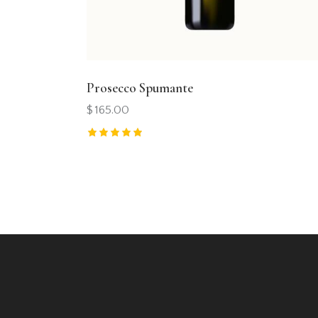
Prosecco Spumante
$
165.00
Rated
5.00
out of 5