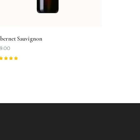
bernet Sauvignon
9.00
ted
00
t of 5