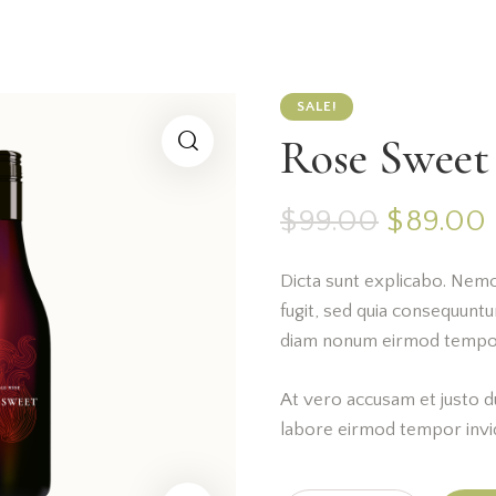
SALE!
Rose Sweet
$
99.00
$
89.00
Dicta sunt explicabo. Nemo
fugit, sed quia consequuntur
diam nonum eirmod tempor 
At vero accusam et justo du
labore eirmod tempor invi