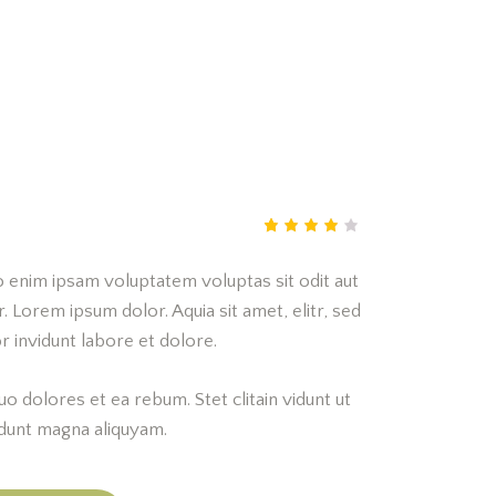
Rated
1
4.00
 enim ipsam voluptatem voluptas sit odit aut
out of
5
. Lorem ipsum dolor. Aquia sit amet, elitr, sed
based
on
invidunt labore et dolore.
custo
mer
rating
o dolores et ea rebum. Stet clitain vidunt ut
dunt magna aliquyam.