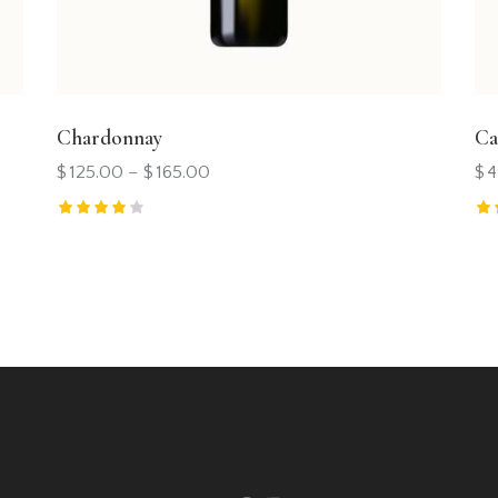
Chardonnay
Ca
$
125.00
–
$
165.00
$
4
Rated
Ra
4.00
5.
out of 5
ou