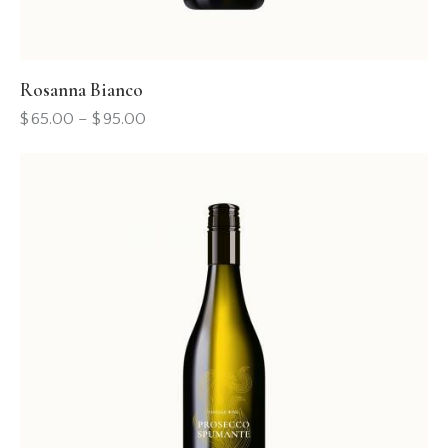
Rosanna Bianco
$
65.00
–
$
95.00