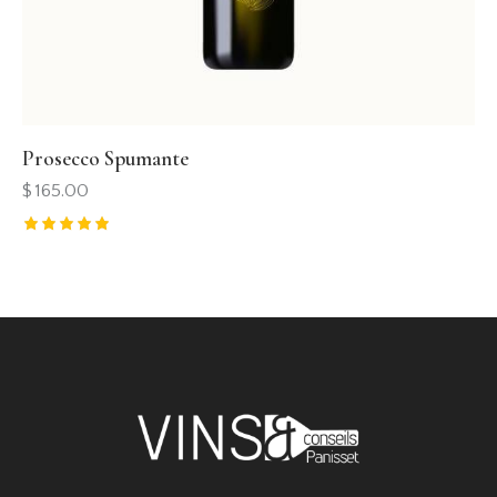
Prosecco Spumante
$
165.00
Rated
5.00
out of 5