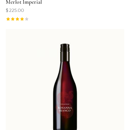
Merlot Imperial
$
225.00
Rated
4.00
out of 5