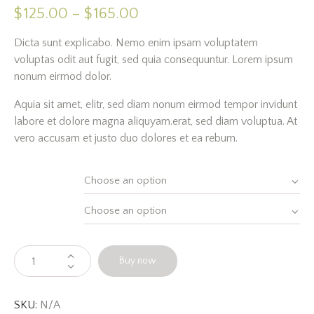
Rated
1
$
125.00
–
$
165.00
4.00
out of
5
Dicta sunt explicabo. Nemo enim ipsam voluptatem
based
on
voluptas odit aut fugit, sed quia consequuntur. Lorem ipsum
custo
mer
nonum eirmod dolor.
rating
Aquia sit amet, elitr, sed diam nonum eirmod tempor invidunt
labore et dolore magna aliquyam.erat, sed diam voluptua. At
vero accusam et justo duo dolores et ea rebum.
Size
Package
Buy now
SKU:
N/A