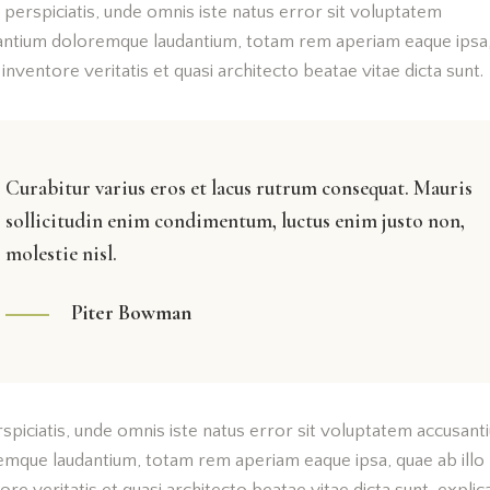
 perspiciatis, unde omnis iste natus error sit voluptatem
antium doloremque laudantium, totam rem aperiam eaque ipsa
o inventore veritatis et quasi architecto beatae vitae dicta sunt.
Curabitur varius eros et lacus rutrum consequat. Mauris
sollicitudin enim condimentum, luctus enim justo non,
molestie nisl.
Piter Bowman
spiciatis, unde omnis iste natus error sit voluptatem accusant
emque laudantium, totam rem aperiam eaque ipsa, quae ab illo
ore veritatis et quasi architecto beatae vitae dicta sunt, explic