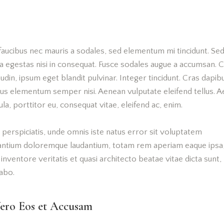
faucibus nec mauris a sodales, sed elementum mi tincidunt. Se
a egestas nisi in consequat. Fusce sodales augue a accumsan. 
itudin, ipsum eget blandit pulvinar. Integer tincidunt. Cras dapib
us elementum semper nisi. Aenean vulputate eleifend tellus. 
gula, porttitor eu, consequat vitae, eleifend ac, enim.
 perspiciatis, unde omnis iste natus error sit voluptatem
antium doloremque laudantium, totam rem aperiam eaque ipsa
o inventore veritatis et quasi architecto beatae vitae dicta sunt,
abo.
ero Eos et Accusam