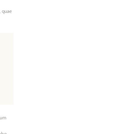
, quae
ium
abo.