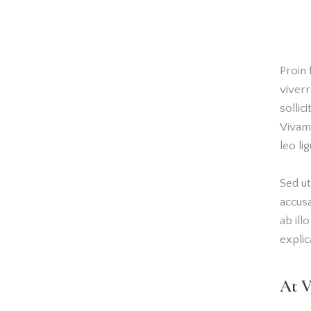
Proin 
viverr
sollic
Vivam
leo li
Sed ut
accus
ab ill
explic
At V