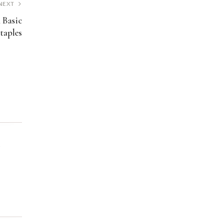
NEXT
 Basic
taples
.