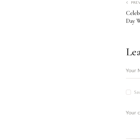
PRE
Celeb
Day W
Le
Sav