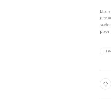
Etiam 
rutru
scele
placer
Hist