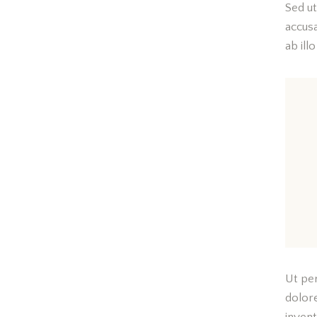
Sed ut
accus
ab ill
Ut per
dolor
invent