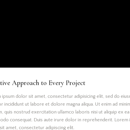
tive Approach to Every Project
ipsum dolor sit amet, consectetur adipisicing elit, sed do ei
 incididunt ut labore et dolore magna aliqua. Ut enim ad mini
, quis nostrud exercitation ullamco laboris nisi ut aliquip ex ea
do consequat. Duis aute irure dolor in reprehenderit. Lorem
sit amet, consectetur adipiscing elit.