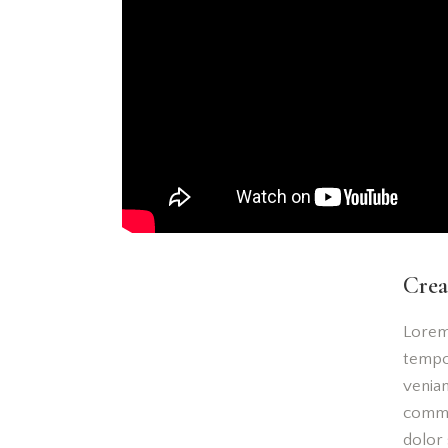
Crea
Lorem 
tempor
veniam
commo
dolor 