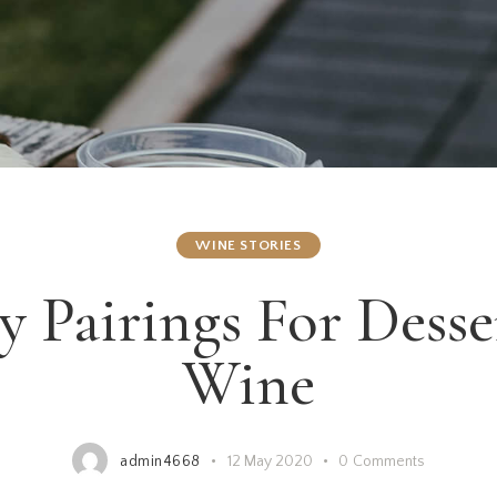
WINE STORIES
ty Pairings For Desse
Wine
admin4668
12 May 2020
0
Comments