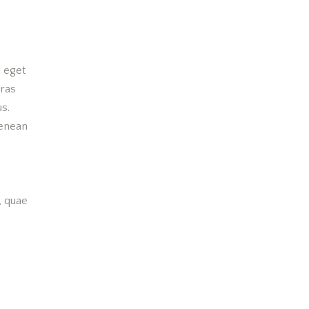
d eget
Cras
us.
Aenean
, quae