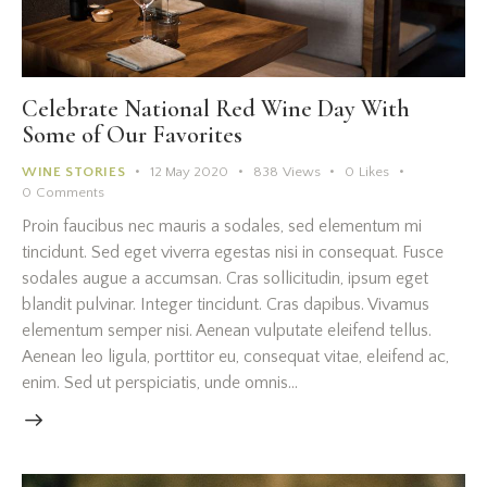
Celebrate National Red Wine Day With
Some of Our Favorites
WINE STORIES
12 May 2020
838
Views
0
Likes
0
Comments
Proin faucibus nec mauris a sodales, sed elementum mi
tincidunt. Sed eget viverra egestas nisi in consequat. Fusce
sodales augue a accumsan. Cras sollicitudin, ipsum eget
blandit pulvinar. Integer tincidunt. Cras dapibus. Vivamus
elementum semper nisi. Aenean vulputate eleifend tellus.
Aenean leo ligula, porttitor eu, consequat vitae, eleifend ac,
enim. Sed ut perspiciatis, unde omnis…