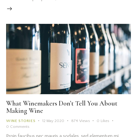
What Winemakers Don’t Tell You About
Making Wine
WINE STORIES
12 May 2020
874
Views
0
Likes
0
Comments
Proin faucibus nec mauris a sodales, sed elementum mi