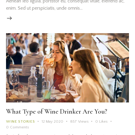
Aenean leo ligula, porttitor eu, consequat vitae, eleifend ac,
enim. Sed ut perspiciatis, unde omnis…
What Type of Wine Drinker Are You?
WINE STORIES
12 May 2020
857
Views
0
Likes
0
Comments