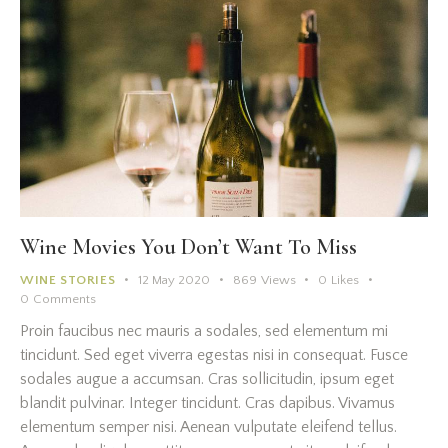
Wine Movies You Don’t Want To Miss
WINE STORIES
12 May 2020
869
Views
0
Likes
0
Comments
Proin faucibus nec mauris a sodales, sed elementum mi
tincidunt. Sed eget viverra egestas nisi in consequat. Fusce
sodales augue a accumsan. Cras sollicitudin, ipsum eget
blandit pulvinar. Integer tincidunt. Cras dapibus. Vivamus
elementum semper nisi. Aenean vulputate eleifend tellus.