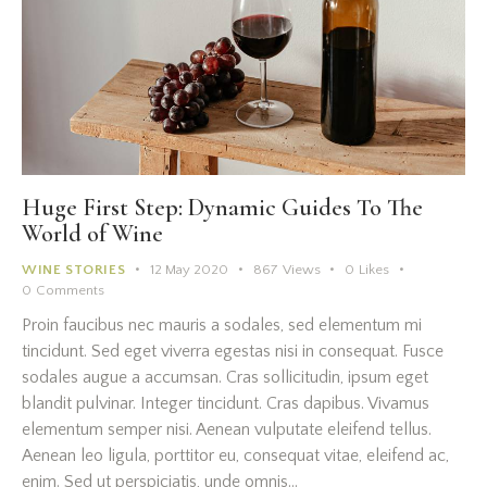
Huge First Step: Dynamic Guides To The
World of Wine
WINE STORIES
12 May 2020
867
Views
0
Likes
0
Comments
Proin faucibus nec mauris a sodales, sed elementum mi
tincidunt. Sed eget viverra egestas nisi in consequat. Fusce
sodales augue a accumsan. Cras sollicitudin, ipsum eget
blandit pulvinar. Integer tincidunt. Cras dapibus. Vivamus
elementum semper nisi. Aenean vulputate eleifend tellus.
Aenean leo ligula, porttitor eu, consequat vitae, eleifend ac,
enim. Sed ut perspiciatis, unde omnis…