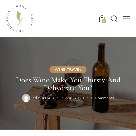
0
WINE TRAVEL
Does Wine Make You Thirsty And
Dehydrate You?
admin4668
21 April 2020
0
Comments