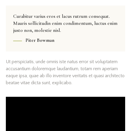
Curabitur varius eros et lacus rutrum consequat.
Mauris sollicitudin enim condimentum, luctus enim
justo non, molestie nisl.
Piter Bowman
Ut perspiciatis, unde omnis iste natus error sit voluptatem
accusantium doloremque laudantium, totam rem aperiam
eaque ipsa, quae ab illo inventore veritatis et quasi architecto
beatae vitae dicta sunt, explicabo.