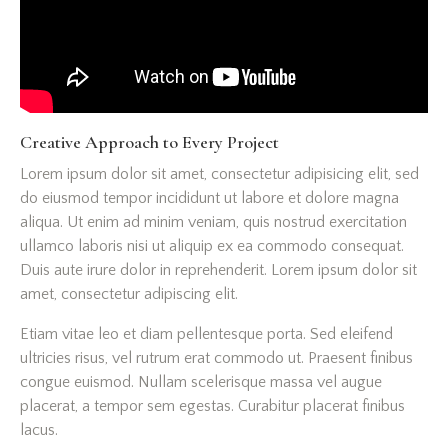
Creative Approach to Every Project
Lorem ipsum dolor sit amet, consectetur adipisicing elit, sed
do eiusmod tempor incididunt ut labore et dolore magna
aliqua. Ut enim ad minim veniam, quis nostrud exercitation
ullamco laboris nisi ut aliquip ex ea commodo consequat.
Duis aute irure dolor in reprehenderit. Lorem ipsum dolor sit
amet, consectetur adipiscing elit.
Etiam vitae leo et diam pellentesque porta. Sed eleifend
ultricies risus, vel rutrum erat commodo ut. Praesent finibus
congue euismod. Nullam scelerisque massa vel augue
placerat, a tempor sem egestas. Curabitur placerat finibus
lacus.