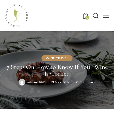
0
WINE TRAVEL
7 Steps On How to Know If Your Wine
Is Corked
admin4668
21 April 2020
0
Comments