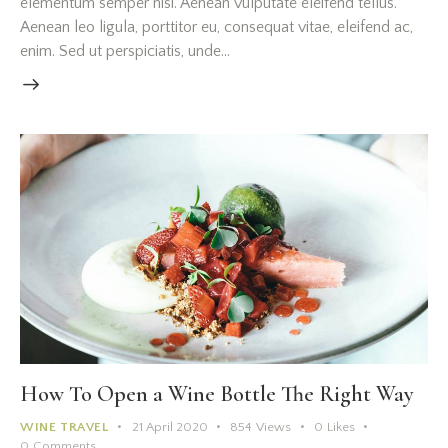
elementum semper nisi. Aenean vulputate eleifend tellus.
Aenean leo ligula, porttitor eu, consequat vitae, eleifend ac,
enim. Sed ut perspiciatis, unde…
How To Open a Wine Bottle The Right Way
WINE TRAVEL
21 April 2020
854
Views
0
Likes
0
Comments