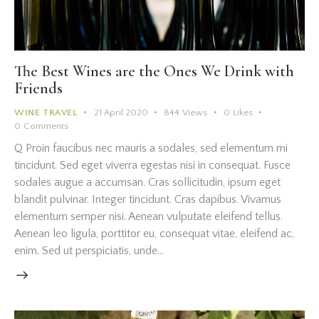
The Best Wines are the Ones We Drink with
Friends
WINE TRAVEL
21 April 2020
844
Views
0
Likes
0
Comments
Q Proin faucibus nec mauris a sodales, sed elementum mi
tincidunt. Sed eget viverra egestas nisi in consequat. Fusce
sodales augue a accumsan. Cras sollicitudin, ipsum eget
blandit pulvinar. Integer tincidunt. Cras dapibus. Vivamus
elementum semper nisi. Aenean vulputate eleifend tellus.
Aenean leo ligula, porttitor eu, consequat vitae, eleifend ac,
enim. Sed ut perspiciatis, unde…