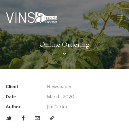
Online Ordering
Client
Newspaper
Date
March, 2020
Author
Jim Carter