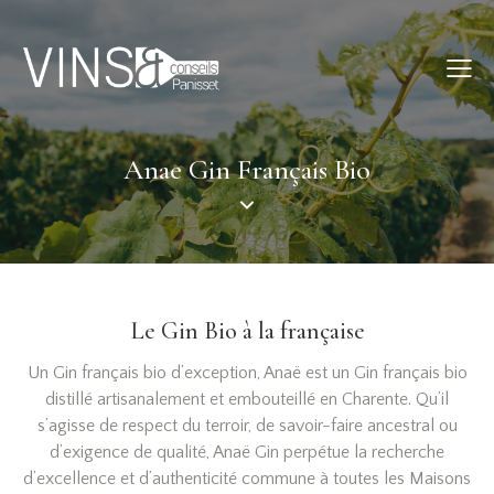
Anae Gin Français Bio
Le Gin Bio à la française
Un Gin français bio d’exception, Anaë est un Gin français bio
distillé artisanalement et embouteillé en Charente. Qu’il
s’agisse de respect du terroir, de savoir-faire ancestral ou
d’exigence de qualité, Anaë Gin perpétue la recherche
d’excellence et d’authenticité commune à toutes les Maisons