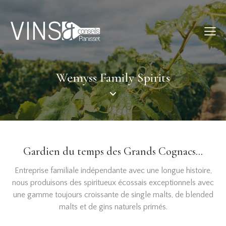
Wemyss Family Spirits
Gardien du temps des Grands Cognacs...
Entreprise familiale indépendante avec une longue histoire,
nous produisons des spiritueux écossais exceptionnels avec
une gamme toujours croissante de single malts, de blended
malts et de gins naturels primés.