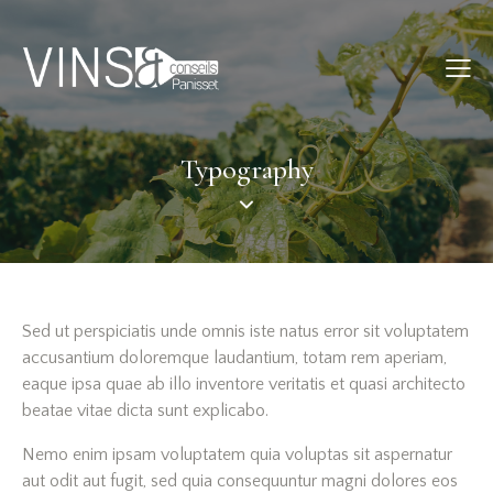
Typography
Sed ut perspiciatis unde omnis iste natus error sit voluptatem
accusantium doloremque laudantium, totam rem aperiam,
eaque ipsa quae ab illo inventore veritatis et quasi architecto
beatae vitae dicta sunt explicabo.
Nemo enim ipsam voluptatem quia voluptas sit aspernatur
aut odit aut fugit, sed quia consequuntur magni dolores eos