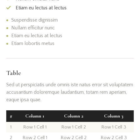
Etiam eu lectus at lectus
Suspendisse dignissim
Nullam efficitur nunc
Etiam eu lectus at lectus
Etiam lobortis metus
Table
Sed ut perspiciatis unde omnis iste natus error sit voluptatem
accusantium doloremque laudantium, totam rem aperiam,
eaque ipsa quae.
#
Column 1
Column 2
Column 3
1
Row 1 Cell 1
Row 1 Cell 2
Row 1 Cell 3
2
Row 2 Cell 1
Row 2 Cell 2
Row 2 Cell 3