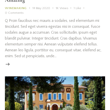
WINEMAKING
14 May 2020
1K
Views
1
Like
0
Comments
Q Proin faucibus nec mauris a sodales, sed elementum mi
tincidunt. Sed eget viverra egestas nisi in consequat. Fusce
sodales augue a accumsan. Cras sollicitudin, ipsum eget
blandit pulvinar. Integer tincidunt. Cras dapibus. Vivamus
elementum semper nisi. Aenean vulputate eleifend tellus.
Aenean leo ligula, porttitor eu, consequat vitae, eleifend ac,
enim. Sed ut perspiciatis, unde…